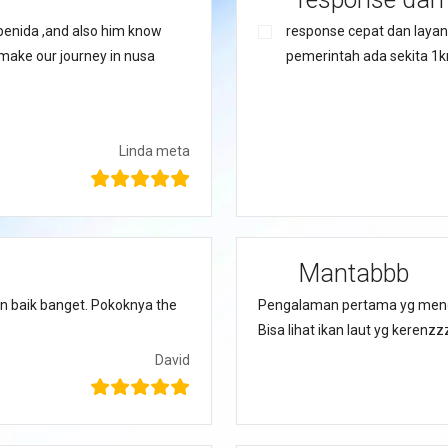
penida ,and also him know
response cepat dan layan
make our journey in nusa
pemerintah ada sekita 1km
Linda meta
Mantabbb
n baik banget. Pokoknya the
Pengalaman pertama yg menge
Bisa lihat ikan laut yg keren
David