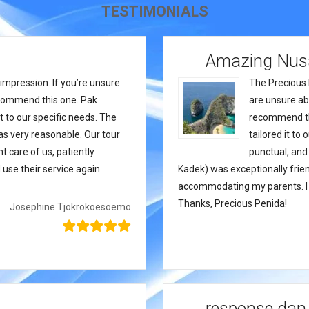
TESTIMONIALS
Amazing Nusa
impression. If you’re unsure
The Precious 
recommend this one. Pak
are unsure abo
t to our specific needs. The
recommend thi
as very reasonable. Our tour
tailored it to
t care of us, patiently
punctual, and
use their service again.
Kadek) was exceptionally frien
accommodating my parents. I wi
Thanks, Precious Penida!
Josephine Tjokrokoesoemo
response dan